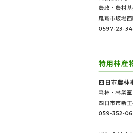
農政・農村基
尾鷲市坂場西
0597-23-3
特用林産
四日市農林
森林・林業室
四日市市新正4
059-352-06