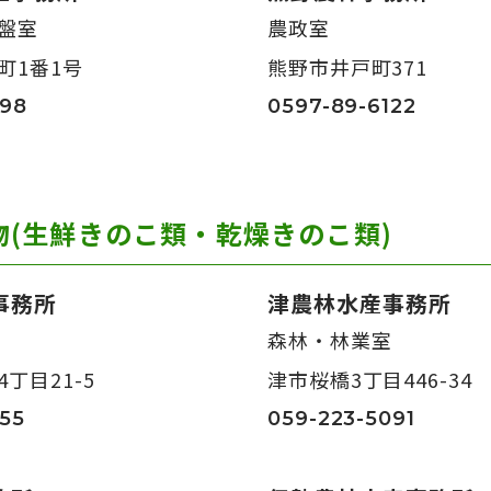
盤室
農政室
町1番1号
熊野市井戸町371
498
0597-89-6122
物(生鮮きのこ類・乾燥きのこ類)
事務所
津農林水産事務所
森林・林業室
丁目21-5
津市桜橋3丁目446-34
55
059-223-5091