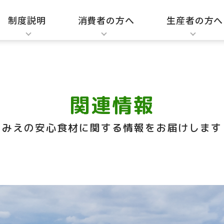
制度説明
消費者の方へ
生産者の方へ
安心食材の特徴
配慮した取組
生産者紹介動画・時短レシピ
安心食材検索
収穫・出荷カレンダー
生産情報管理システム
表示制度の概要
登録・認定基準につい
登録認定申請様式につ
管理記録・実績報告書
関連情報・登録申請 
関連情報
みえの安心食材に関する情報をお届けします