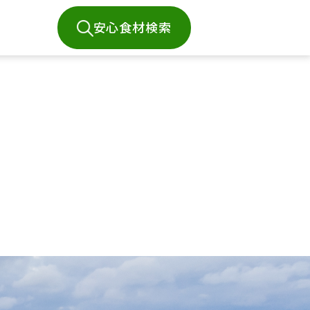
安心食材検索
て
いて
等様式
登録判定情報